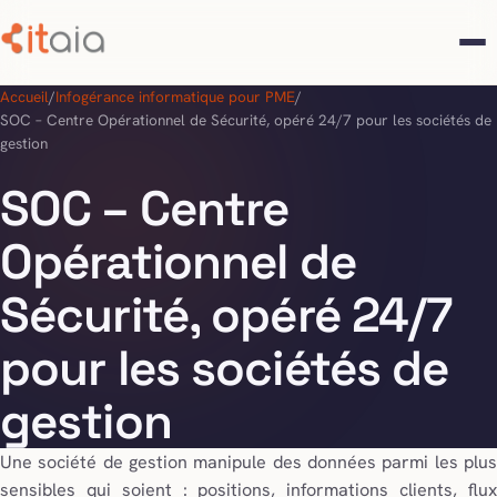
Accueil
/
Infogérance informatique pour PME
/
SOC – Centre Opérationnel de Sécurité, opéré 24/7 pour les sociétés de
gestion
SOC – Centre
Opérationnel de
Sécurité, opéré 24/7
pour les sociétés de
gestion
Une société de gestion manipule des données parmi les plus
sensibles qui soient : positions, informations clients, flux