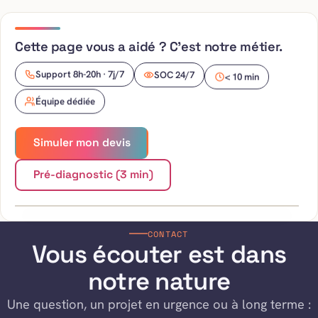
Cette page vous a aidé ? C’est notre métier.
SOC 24/7
< 10 min
Support 8h-20h · 7j/7
Équipe dédiée
Simuler mon devis
En
plateau
Pré-diagnostic (3 min)
CONTACT
Vous écouter est dans
notre nature
Une question, un projet en urgence ou à long terme :