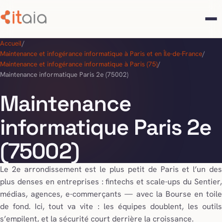
Accueil
/
Maintenance et infogérance informatique à Paris et en Île-de-France
/
Maintenance et infogérance informatique à Paris (75)
/
Maintenance informatique Paris 2e (75002)
Maintenance
informatique Paris 2e
(75002)
Le 2e arrondissement est le plus petit de Paris et l’un des
plus denses en entreprises : fintechs et scale-ups du Sentier,
médias, agences, e-commerçants — avec la Bourse en toile
de fond. Ici, tout va vite : les équipes doublent, les outils
s’empilent, et la sécurité court derrière la croissance.