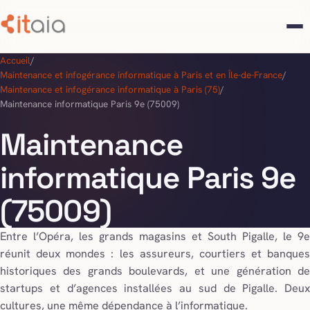
Accueil
/
Maintenance et infogérance informatique à Paris et en Île-de-France
/
Maintenance et infogérance informatique à Paris (75)
/
Maintenance informatique Paris 9e (75009)
Maintenance
informatique Paris 9e
(75009)
Entre l’Opéra, les grands magasins et South Pigalle, le 9e
réunit deux mondes : les assureurs, courtiers et banques
historiques des grands boulevards, et une génération de
startups et d’agences installées au sud de Pigalle. Deux
cultures, une même dépendance à l’informatique.