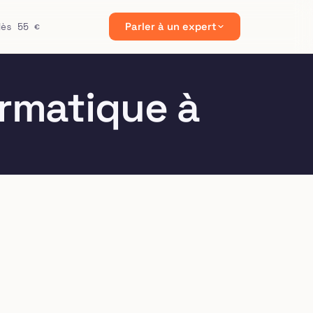
dès 55 €
Parler à un expert
rmatique à