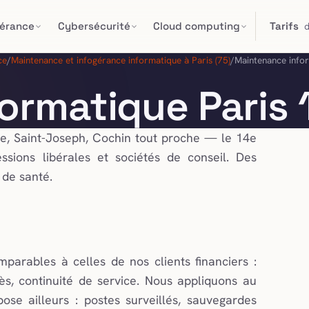
gérance
Cybersécurité
Cloud computing
Tarifs
ce
/
Maintenance et infogérance informatique à Paris (75)
/
Maintenance info
ormatique Paris 
e, Saint-Joseph, Cochin tout proche — le 14e
sions libérales et sociétés de conseil. Des
 de santé.
parables à celles de nos clients financiers :
s, continuité de service. Nous appliquons au
se ailleurs : postes surveillés, sauvegardes