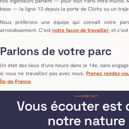
nos ingénieurs partent — pour tout Paris intra-muros. 
base — la ligne 13 depuis la porte de Clichy ou un traje
Nous préférons une équipe qui connaît votre p
arrondissement. C’est
notre façon de travailler
, et c’es
Parlons de votre parc
Un état des lieux d’une heure dans le 14e, sans engage
si vous ne travaillez pas avec nous.
Prenez rendez-vo
Île-de-France
.
CONTACT
Vous écouter est
notre nature