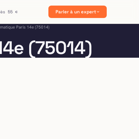
dès 55 €
Parler à un expert
rmatique Paris 14e (75014)
14e (75014)