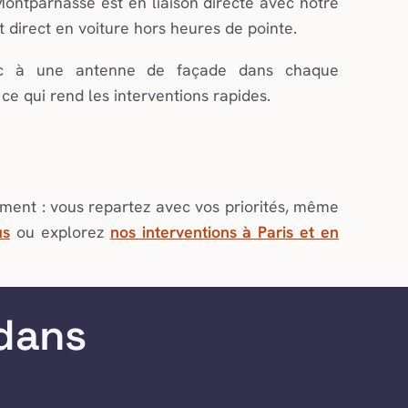
Montparnasse est en liaison directe avec notre
t direct en voiture hors heures de pointe.
arc à une antenne de façade dans chaque
t ce qui rend les interventions rapides.
ment : vous repartez avec vos priorités, même
us
ou explorez
nos interventions à Paris et en
 dans