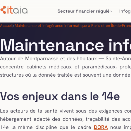
Secteur financier régulé
Info
Accueil
/
Maintenance et infogérance informatique à Paris et en Île-de-Fran
Maintenance inf
Autour de Montparnasse et des hôpitaux — Sainte-Ann
concentre cabinets médicaux et paramédicaux, profes
structures où la donnée traitée est souvent une donnée
Vos enjeux dans le 14e
Les acteurs de la santé vivent sous des exigences com
hébergement adapté des données, traçabilité des accè
14e la même discipline que le cadre
DORA
nous impo