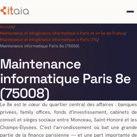
Accueil
/
Maintenance et infogérance informatique à Paris et en Île-de-France
/
Maintenance et infogérance informatique à Paris (75)
/
Maintenance informatique Paris 8e (75008)
Maintenance
informatique Paris 8e
(75008)
Le 8e est le cœur du quartier central des affaires : banques
privées, family offices, fonds d’investissement, cabinets de
conseil et sièges sociaux entre Monceau, Saint-Honoré et les
Champs-Élysées. C’est l’arrondissement où bat une grande
partie de la finance parisienne — et une part importante de